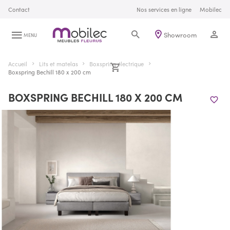
Contact
Nos services en ligne
Mobilec
Showroom
MENU
Accueil
Lits et matelas
Boxspring électrique
Boxspring Bechill 180 x 200 cm
BOXSPRING BECHILL 180 X 200 CM