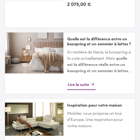
avec soins
2 075,00 €
Voir le produit
Quelle est la différence entre un
boxspring et un sommier à lattes ?
En matière de literie, le boxspring a
la cote actuellement. Mais
quelle
est la différence réelle entre un
boxspring et un sommier à lattes
?
Et quel est le meilleur système ?
Mobilec,
magasin spécialisé dans
Lire la suite
la vente de literie et de matelas
,
vous explique les
spécificités de
chaque modèle
.
Inspiration pour votre maison
Mobilec vous propose un tour
d'Europe. Une inspiration pour
votre maison.