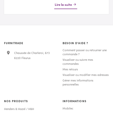
Lire la suite
FURNITRADE
BESOIN D'AIDE ?
Comment passer ou retourner une
Chaussée de Charleroi, 673
commande ?
6220 Fleurus
Visualiser ou suivre mes
commandes
Mes retours
Visualiser ou modifier mes adresses
Gérer mes informations
personnelles
NOS PRODUITS
INFORMATIONS
Mobilec
Henders & Hazel / H&H