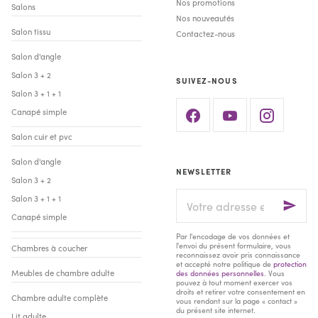
Nos promotions
Salons
Nos nouveautés
Salon tissu
Contactez-nous
Salon d'angle
Salon 3 + 2
SUIVEZ-NOUS
Salon 3 + 1 + 1
Canapé simple
Salon cuir et pvc
Salon d'angle
NEWSLETTER
Salon 3 + 2
Votre
Salon 3 + 1 + 1
adresse
Canapé simple
e-
mail
Par l'encodage de vos données et
l'envoi du présent formulaire, vous
Chambres à coucher
reconnaissez avoir pris connaissance
et accepté notre politique de
protection
Meubles de chambre adulte
des données personnelles
. Vous
pouvez à tout moment exercer vos
droits et retirer votre consentement en
Chambre adulte complète
vous rendant sur la page « contact »
du présent site internet.
Lit adulte