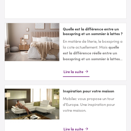
Voir le produit
Quelle est la différence entre un
boxspring et un sommier à lattes ?
En matière de literie, le boxspring a
la cote actuellement. Mais
quelle
est la différence réelle entre un
boxspring et un sommier à lattes
?
Et quel est le meilleur système ?
Mobilec,
magasin spécialisé dans
Lire la suite
la vente de literie et de matelas
,
vous explique les
spécificités de
chaque modèle
.
Inspiration pour votre maison
Mobilec vous propose un tour
d'Europe. Une inspiration pour
votre maison.
Lire la suite