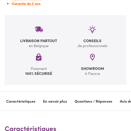
Garantie de 2 ans
LIVRAISON PARTOUT
CONSEILS
en Belgique
de professionnels
Paiement
SHOWROOM
100% SÉCURISÉ
à Fleurus
Caractéristiques
En savoir plus
Questions / Réponses
Avis d
Caractéristiques