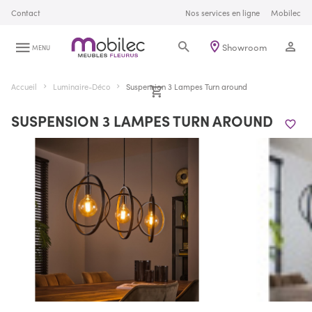
Contact
Nos services en ligne
Mobilec
Showroom
MENU
Accueil
Luminaire-Déco
Suspension 3 Lampes Turn around
SUSPENSION 3 LAMPES TURN AROUND