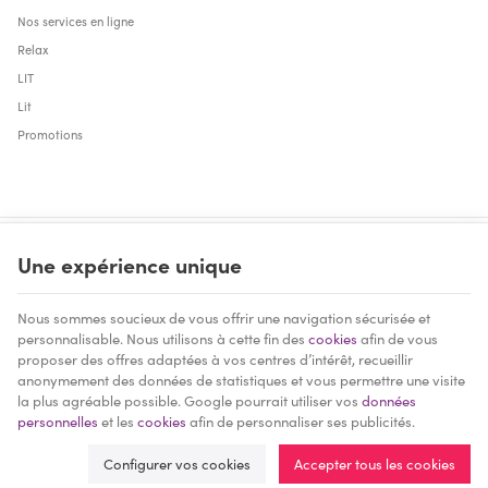
Nos services en ligne
Relax
LIT
Lit
Promotions
Une expérience unique
Mobilec | N° d'entreprise : 0468.994.208 |
Mentions légales & Contact
|
Nous sommes soucieux de vous offrir une navigation sécurisée et
Conditions générales
personnalisable. Nous utilisons à cette fin des
cookies
afin de vous
Conditions d'utilisation du site web
|
Cookies
|
Données personnelles
|
Traitement
proposer des offres adaptées à vos centres d’intérêt, recueillir
de vos données par Google
anonymement des données de statistiques et vous permettre une visite
© Copyright 2022 -
E-net Business
, accélérateur d'e-commerce pour
la plus agréable possible. Google pourrait utiliser vos
données
commerçants, indépendants & PME
personnelles
et les
cookies
afin de personnaliser ses publicités.
Configurer vos cookies
Accepter tous les cookies