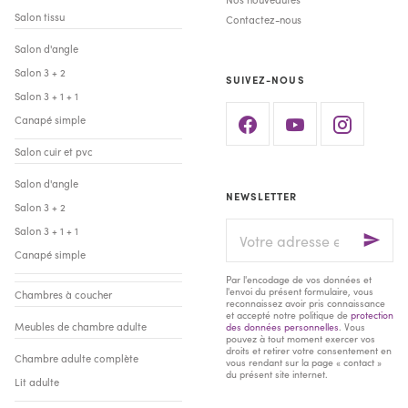
Salon tissu
Contactez-nous
Salon d'angle
Salon 3 + 2
SUIVEZ-NOUS
Salon 3 + 1 + 1
Canapé simple
Salon cuir et pvc
Salon d'angle
NEWSLETTER
Salon 3 + 2
Votre
Salon 3 + 1 + 1
adresse
Canapé simple
e-
mail
Par l'encodage de vos données et
l'envoi du présent formulaire, vous
Chambres à coucher
reconnaissez avoir pris connaissance
et accepté notre politique de
protection
Meubles de chambre adulte
des données personnelles
. Vous
pouvez à tout moment exercer vos
droits et retirer votre consentement en
Chambre adulte complète
vous rendant sur la page « contact »
du présent site internet.
Lit adulte