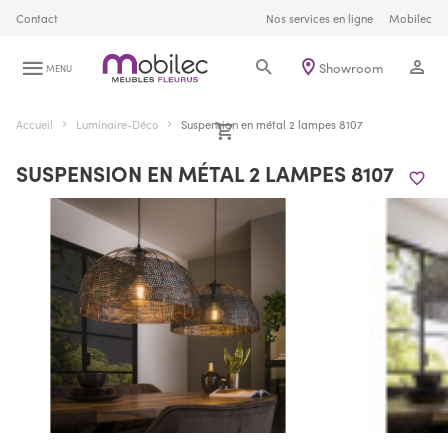
Contact
Nos services en ligne
Mobilec
Showroom
MENU
Accueil
Luminaire-Déco
Suspension en métal 2 lampes 8107
SUSPENSION EN MÉTAL 2 LAMPES 8107