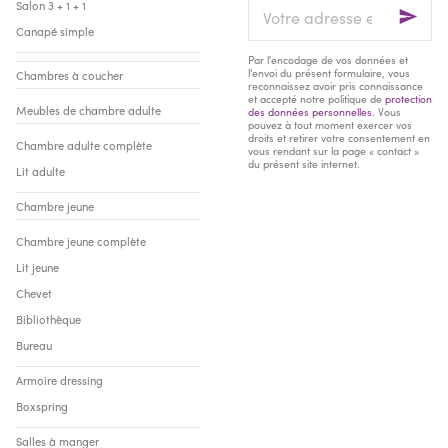
Salon 3 + 1 + 1
adresse
Canapé simple
e-
mail
Par l'encodage de vos données et
l'envoi du présent formulaire, vous
Chambres à coucher
reconnaissez avoir pris connaissance
et accepté notre politique de
protection
Meubles de chambre adulte
des données personnelles
. Vous
pouvez à tout moment exercer vos
droits et retirer votre consentement en
Chambre adulte complète
vous rendant sur la page « contact »
du présent site internet.
Lit adulte
Chambre jeune
Chambre jeune complète
Lit jeune
Chevet
Bibliothèque
Bureau
Armoire dressing
Boxspring
Salles à manger