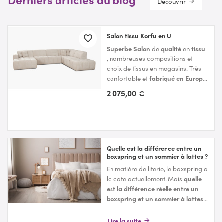
Découvrir
Salon tissu Korfu en U
Superbe Salon
de
qualité
en
tissu
, nombreuses compositions et
choix de tissus en magasins. Très
confortable et
fabriqué en Europe
avec soins
2 075,00 €
Voir le produit
Quelle est la différence entre un
boxspring et un sommier à lattes ?
En matière de literie, le boxspring a
la cote actuellement. Mais
quelle
est la différence réelle entre un
boxspring et un sommier à lattes
?
Et quel est le meilleur système ?
Mobilec,
magasin spécialisé dans
Lire la suite