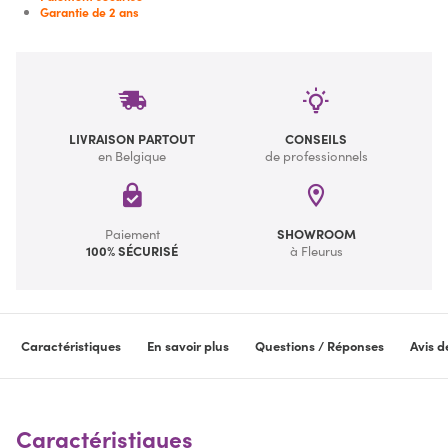
Garantie de 2 ans
LIVRAISON PARTOUT
CONSEILS
en Belgique
de professionnels
Paiement
SHOWROOM
100% SÉCURISÉ
à Fleurus
Caractéristiques
En savoir plus
Questions / Réponses
Avis d
Caractéristiques